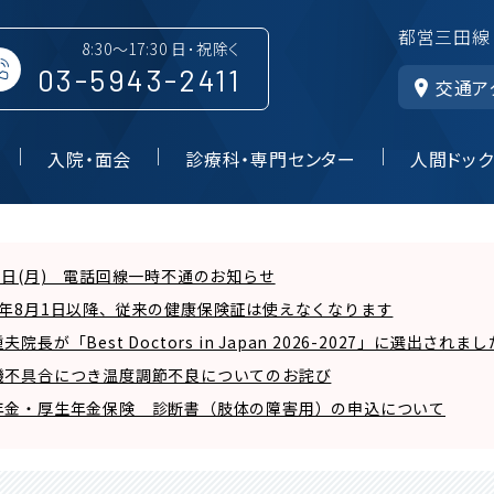
都営三田線
8:30～17:30 日･祝除く
03-5943-2411
交通ア
入院・面会
診療科・専門センター
人間ドック
7日(月) 電話回線一時不通のお知らせ
8年8月1日以降、従来の健康保険証は使えなくなります
夫院長が「Best Doctors in Japan 2026-2027」に選出されまし
機不具合につき温度調節不良についてのお詫び
年金・厚生年金保険 診断書（肢体の障害用）の申込について