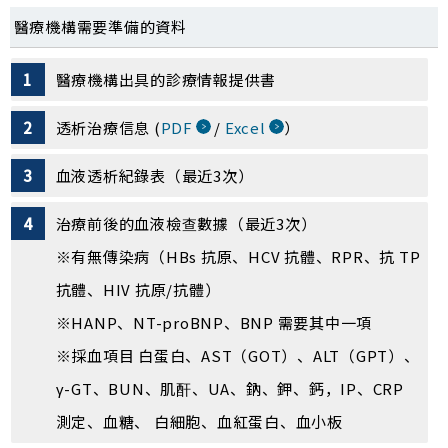
醫療機構需要準備的資料
醫療機構出具的診療情報提供書
透析治療信息 (
PDF
/
Excel
）
血液透析紀錄表（最近3次）
治療前後的血液檢查數據（最近3次）
※有無傳染病（HBs 抗原、HCV 抗體、RPR、抗 TP
抗體、HIV 抗原/抗體）
※HANP、NT-proBNP、BNP 需要其中一項
※採血項目 白蛋白、AST（GOT）、ALT（GPT）、
γ-GT、BUN、肌酐、UA、鈉、鉀、鈣，IP、CRP
測定、血糖、 白細胞、血紅蛋白、血小板