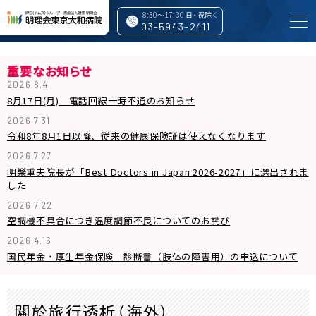
8:30～17:30 日･祝除く
03-5943-2411
重要なお知らせ
2026.8.4
8月17日(月) 電話回線一時不通のお知らせ
特長と取り組み
2026.7.31
令和8年8月1日以降、従来の健康保険証は使えなくなります
2026.7.27
外来案内
明樂重夫院長が「Best Doctors in Japan 2026-2027」に選出されま
した
入院・面会
2026.7.22
空調機不具合につき温度調節不良についてのお詫び
2026.4.16
診療科・専門センター
国民年金・厚生年金保険 診断書（肢体の障害用）の申込について
人間ドック・検査・予防接種
關於旅行透析（海外）