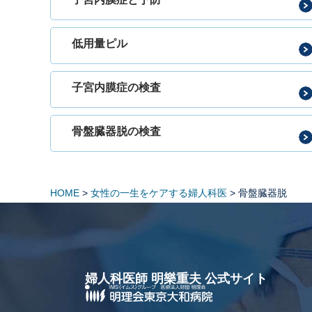
低用量ピル
子宮内膜症の検査
骨盤臓器脱の検査
HOME
>
女性の一生をケアする婦人科医
>
骨盤臓器脱
婦人科医師 明樂重夫 公式サイト