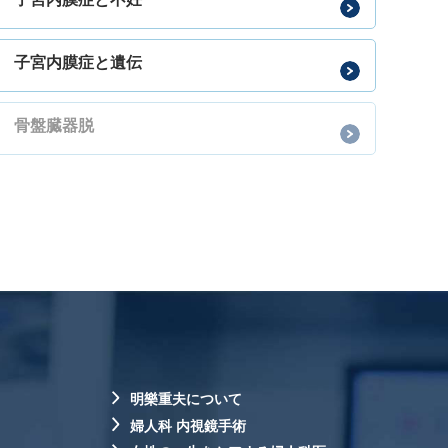
子宮内膜症と遺伝
骨盤臓器脱
明樂重夫について
婦人科 内視鏡手術