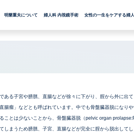
明樂重夫について
婦人科 内視鏡手術
女性の一生をケアする婦
である子宮や膀胱、直腸などが徐々に下がり、腟から外に出て
直腸瘤」などとも呼ばれています。中でも骨盤臓器脱になりや
は少ないことから、骨盤臓器脱（pelvic organ prolap
てしまうため膀胱、子宮、直腸などが完全に腟から脱出してし