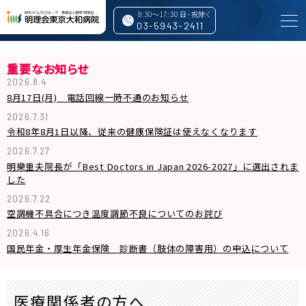
8:30～17:30 日･祝除く
03-5943-2411
重要なお知らせ
2026.8.4
8月17日(月) 電話回線一時不通のお知らせ
特長と取り組み
2026.7.31
令和8年8月1日以降、従来の健康保険証は使えなくなります
2026.7.27
外来案内
明樂重夫院長が「Best Doctors in Japan 2026-2027」に選出されま
した
入院・面会
2026.7.22
空調機不具合につき温度調節不良についてのお詫び
2026.4.16
診療科・専門センター
国民年金・厚生年金保険 診断書（肢体の障害用）の申込について
人間ドック・検査・予防接種
医療関係者の方へ